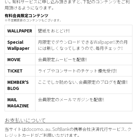
い。有料サービスに申し込み頂きますと、下記のコンテンツをご利
用頂けるようになります。
有料会員限定コンテンツ
※不定期更新のコンテンツもございます。
WALLPAPER
壁紙をおとどけ!!
Special
月限定でダウンロードできるWallpaper！次の月
Wallpaper
には新しくなってしまうので、毎月チェック！
MOVIE
会員限定ムービーを配信!!
TICKET
ライブやコンサートのチケット優先受付!!
MEMBER'S
ここでしか読めない、会員限定のブログを配信!!
BLOG
MAIL
会員限定のメールマガジンを配信!!
MAGAZINE
お支払いについて
当サイトはdocomo、au、SoftBankの携帯会社決済代行サービス、ク
レジットカードがご利用いただけます。