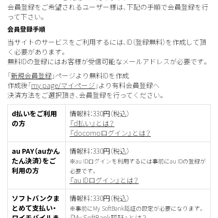
会員登録をご希望されるユーザー様は、下記の手順で会員登録を行
って下さい。
会員登録手順
当サイトのサービスをご利用するには、ID（登録無料）を作成して頂
く必要があります。
無料IDの登録にはお客様が受信可能なメールアドレスが必要です。
「
新規会員登録
」ページより無料IDを作成
作成後「
my page/マイページ
」より有料会員登録へ
決済方法をご選択頂き、会員登録を行ってください。
d払いをご利用
情報料：330円（税込）
の方
『d払い』とは？
『docomoログイン』とは？
au PAY（auかん
情報料：330円（税込）
たん決済）をご
※au IDログインを利用するには事前にau IDの登録が
利用の方
必要です。
『au IDログイン』とは？
ソフトバンクま
情報料：330円（税込）
とめて支払い・
※事前にMy SoftBank認証の設定が必要になります。
ワイモバイルま
『My SoftBank認証』とは？