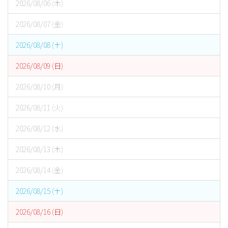
2026/08/06 (木)
2026/08/07 (金)
2026/08/08 (土)
2026/08/09 (日)
2026/08/10 (月)
2026/08/11 (火)
2026/08/12 (水)
2026/08/13 (木)
2026/08/14 (金)
2026/08/15 (土)
2026/08/16 (日)