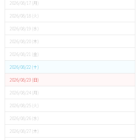
2026/08/17 (月)
2026/08/18 (火)
2026/08/19 (水)
2026/08/20 (木)
2026/08/21 (金)
2026/08/22 (土)
2026/08/23 (日)
2026/08/24 (月)
2026/08/25 (火)
2026/08/26 (水)
2026/08/27 (木)