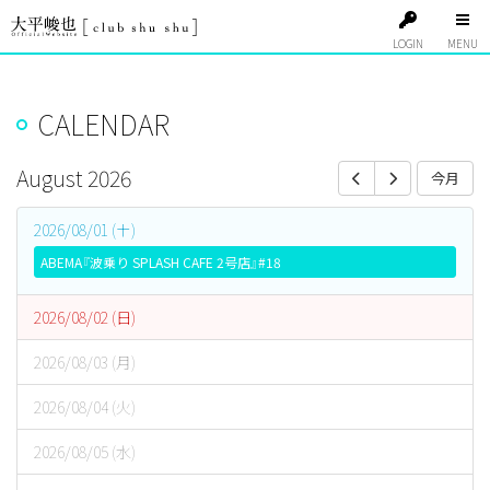
LOGIN
CALENDAR
August 2026
今月
2026/08/01 (土)
ABEMA『波乗り SPLASH CAFE 2号店』#18
2026/08/02 (日)
2026/08/03 (月)
2026/08/04 (火)
2026/08/05 (水)