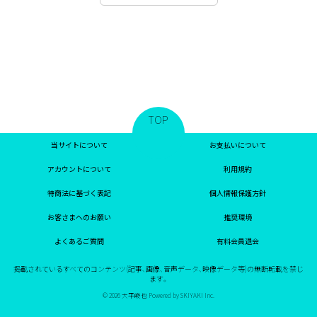
TOP
当サイトについて
お支払いについて
アカウントについて
利用規約
特商法に基づく表記
個人情報保護方針
お客さまへのお願い
推奨環境
よくあるご質問
有料会員退会
掲載されているすべてのコンテンツ(記事、画像、音声データ、映像データ等)の無断転載を禁じ
ます。
© 2026 大平峻也 Powered by
SKIYAKI Inc.