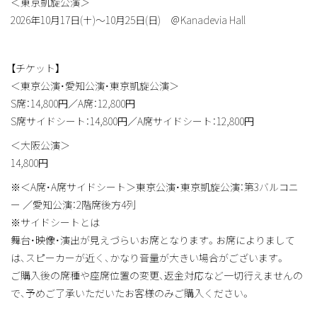
＜東京凱旋公演＞
2026年10月17日(土)～10月25日(日) ＠Kanadevia Hall
【チケット】
＜東京公演・愛知公演・東京凱旋公演＞
S席：14,800円／A席：12,800円
S席サイドシート：14,800円／A席サイドシート：12,800円
＜大阪公演＞
14,800円
※＜A席・A席サイドシート＞東京公演・東京凱旋公演：第3バルコニ
ー ／愛知公演：2階席後方4列
※サイドシートとは
舞台・映像・演出が見えづらいお席となります。お席によりまして
は、スピーカーが近く、かなり音量が大きい場合がございます。
ご購入後の席種や座席位置の変更、返金対応など一切行えませんの
で、予めご了承いただいたお客様のみご購入ください。