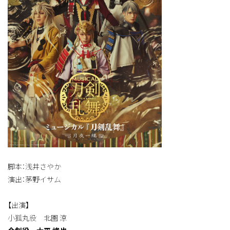
脚本：浅井さやか
演出：茅野イサム
【出演】
小狐丸役 北園 涼