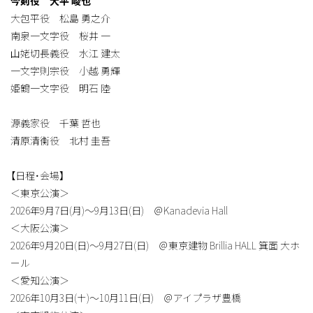
今剣役 大平 峻也
大包平役 松島 勇之介
南泉一文字役 桜井 一
山姥切長義役 水江 建太
一文字則宗役 小越 勇輝
姫鶴一文字役 明石 陸
源義家役 千葉 哲也
清原清衡役 北村 圭吾
【日程・会場】
＜東京公演＞
2026年9月7日(月)～9月13日(日) ＠Kanadevia Hall
＜大阪公演＞
2026年9月20日(日)～9月27日(日) ＠東京建物 Brillia HALL 箕面 大ホ
ール
＜愛知公演＞
2026年10月3日(土)～10月11日(日) ＠アイプラザ豊橋