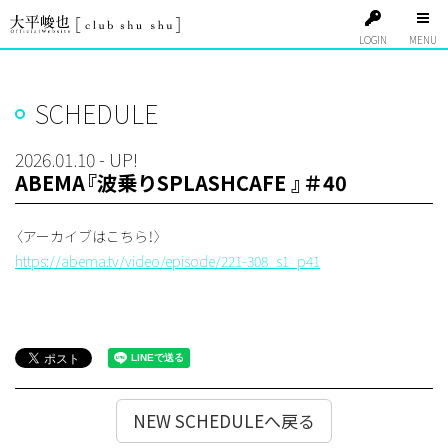
LOGIN
SCHEDULE
2026.01.10 - UP!
ABEMA『波乗りSPLASHCAFE 』＃40
〈アーカイブはこちら！〉
https://abema.tv/video/episode/221-308_s1_p41
NEW SCHEDULEへ戻る