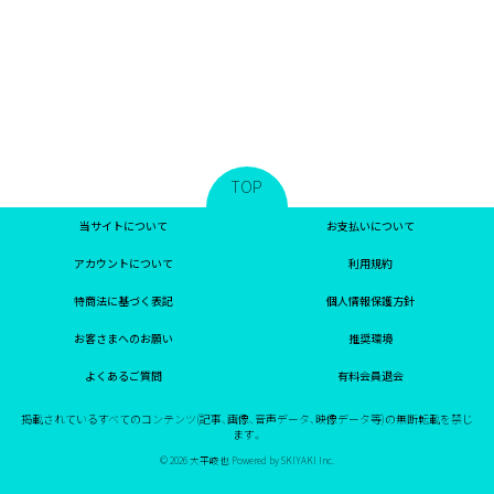
TOP
当サイトについて
お支払いについて
アカウントについて
利用規約
特商法に基づく表記
個人情報保護方針
お客さまへのお願い
推奨環境
よくあるご質問
有料会員退会
掲載されているすべてのコンテンツ(記事、画像、音声データ、映像データ等)の無断転載を禁じ
ます。
© 2026 大平峻也 Powered by
SKIYAKI Inc.